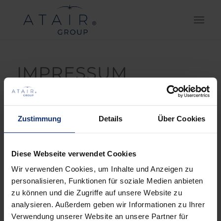
IMPRESSUM
ATAIR GmbH
Wilmsberger Weg 12
Zustimmung
Details
Über Cookies
48565 Steinfurt-Borghorst
Deutschland
Tel: +49 (0) 25 52 . 929 – 0
Diese Webseite verwendet Cookies
Fax: +49 (0 )25 52 . 929 – 100
Wir verwenden Cookies, um Inhalte und Anzeigen zu
personalisieren, Funktionen für soziale Medien anbieten
Email:
info@atair.de
zu können und die Zugriffe auf unsere Website zu
Internet:
www.atair.de
analysieren. Außerdem geben wir Informationen zu Ihrer
Vertretungsberechtigte Geschäftsführer:
Verwendung unserer Website an unsere Partner für